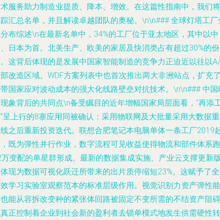
技术服务助力制造业提质、降本、增效。在这篇性指南中，我们
踪汇总名单，并且解读卓越团队的奥秘。\n\n### 全球灯塔工厂
分布综述\n在最新名单中，34%的工厂位于亚太地区，其中以中
国、日本为首。北美生产、欧美的家居及快消类占有超过30%的份
额。这背后体现的是发展中国家智能制造的竞争力正迫近以往以A/
头部改造区域。WDF方案列表中也首次推出两大非洲站点，扩充
带国家应对波动成本的强大化线路壁垒对抗技术。\n\n### 中国
起现象背后的共同点\n备受瞩目的近年增幅国家局层面看，“再添
厂”呈上行的8寨应用同被确认：采用物联网及大批量采用大数据重
产线之后重新投资迭代。联想合肥笔记本电脑单体一条工厂2019
步，既为弹性并行作业，数字流程可见收益使得物流和部件体系
12万变配的单星群形成。最新的数据集成实施、产业云支撑更新
本体现为数据可视化跃迁所带来的出片质停缩短23%。这赋予了全
仿效学习实验室观察范本的标准层级作用。视觉识别力资产弹性
力也能从容拆改变种的紧张体回路被固定不变所需的不结资产阻
而真正控制着企业到社会新的盈利者去锁单模式地发生供需硬性