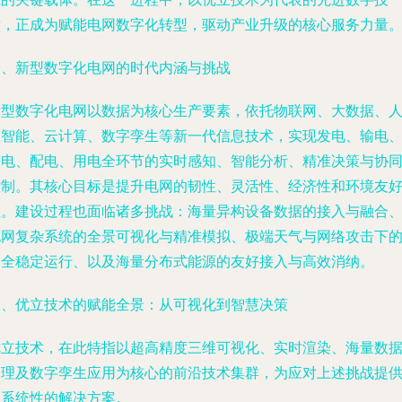
术，正成为赋能电网数字化转型，驱动产业升级的核心服务力量
一、新型数字化电网的时代内涵与挑战
新型数字化电网以数据为核心生产要素，依托物联网、大数据、
工智能、云计算、数字孪生等新一代信息技术，实现发电、输电
变电、配电、用电全环节的实时感知、智能分析、精准决策与协
控制。其核心目标是提升电网的韧性、灵活性、经济性和环境友
性。建设过程也面临诸多挑战：海量异构设备数据的接入与融合
电网复杂系统的全景可视化与精准模拟、极端天气与网络攻击下
安全稳定运行、以及海量分布式能源的友好接入与高效消纳。
二、优立技术的赋能全景：从可视化到智慧决策
优立技术，在此特指以超高精度三维可视化、实时渲染、海量数
管理及数字孪生应用为核心的前沿技术集群，为应对上述挑战提
了系统性的解决方案。