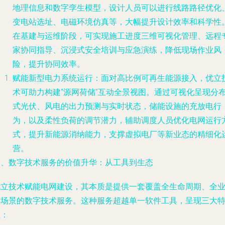
地理信息和数字孪生模型，设计人员可以进行线路路径优化
变电站选址、电磁环境仿真等，大幅提升设计效率和科学性
在基建与运维阶段，可实现施工进度三维可视化管理、远程
家协同指导、沉浸式安全培训与应急演练，降低现场作业风
险，提升协同效率。
赋能新型电力系统运行
：面对高比例可再生能源接入，优立
术可助力构建“源网荷储”互动全景视图。通过可视化呈现分
式光伏、风电的出力预测与实时状态，储能设施的充放电行
为，以及柔性负荷的调节潜力，辅助调度人员优化电网运行
式，提升新能源消纳能力，支撑虚拟电厂等新业态的精细化
营。
三、数字技术服务的价值升华：从工具到生态
优立技术赋能电网建设，其本质是提供一套覆盖全生命周期、全
务场景的
数字技术服务
。这种服务超越单一软件工具，呈现三大
征：